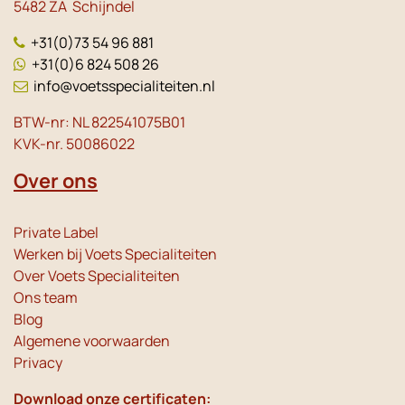
5482 ZA Schijndel
+31(0)73 54 96 881
+31(0)6 824 508 26
info@voetsspecialiteiten.nl
BTW-nr: NL 822541075B01
KVK-nr. 50086022
Over ons
Private Label
Werken bij Voets Specialiteiten
Over Voets Specialiteiten
Ons team
Blog
Algemene voorwaarden
Privacy
Download onze certificaten: