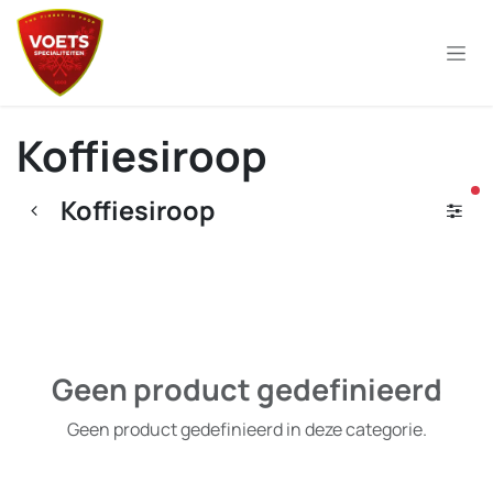
Overslaan naar inhoud
Koffiesiroop
ac
Koffiesiroop
Geen product gedefinieerd
Geen product gedefinieerd in deze categorie.