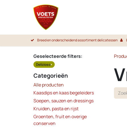
Overslaan naar inhoud
Startpa
Breed en onderscheidend assortiment delicatessen
Geselecteerde filters:
Produ
Delizioso
×
V
Categorieën
Alle producten
Kaasdips en kaas begeleiders
Soepen, sauzen en dressings
Kruiden, pasta en rijst
Groenten, fruit en overige
conserven