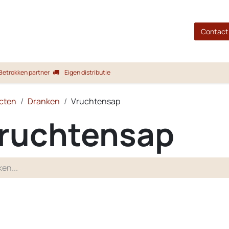
gina
Shop
Merken
Blog
Over ons
Service
Contact
Betrokken partner
Eigen distributie
cten
Dranken
Vruchtensap
ruchtensap