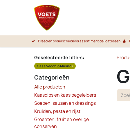
Overslaan naar inhoud
Startpa
Breed en onderscheidend assortiment delicatessen
Geselecteerde filters:
Produ
Casa Vecchio Mulino
×
G
Categorieën
Alle producten
Kaasdips en kaas begeleiders
Soepen, sauzen en dressings
Kruiden, pasta en rijst
Groenten, fruit en overige
conserven