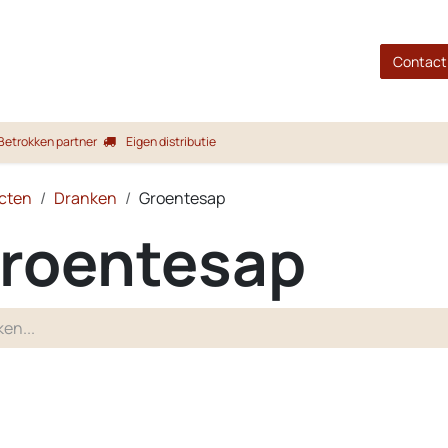
gina
Shop
Merken
Blog
Over ons
Service
Contact
Betrokken partner
Eigen distributie
cten
Dranken
Groentesap
roentesap