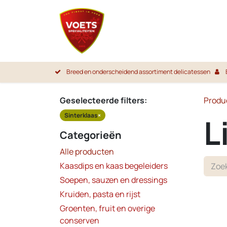
Overslaan naar inhoud
Startpa
Breed en onderscheidend assortiment delicatessen
Geselecteerde filters:
Produ
Sinterklaas
×
L
Categorieën
Alle producten
Kaasdips en kaas begeleiders
Soepen, sauzen en dressings
Kruiden, pasta en rijst
Groenten, fruit en overige
conserven