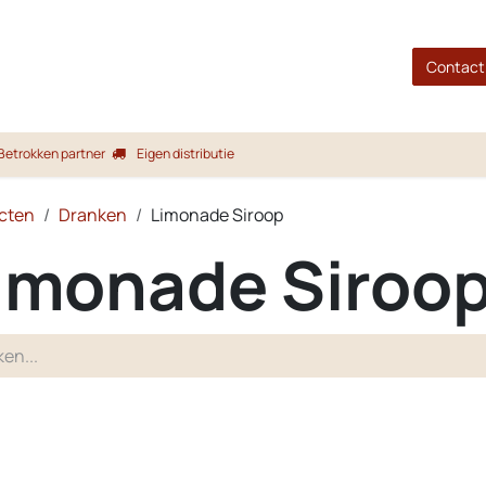
gina
Shop
Merken
Blog
Over ons
Service
Contact
Betrokken partner
Eigen distributie
cten
Dranken
Limonade Siroop
imonade Siroo