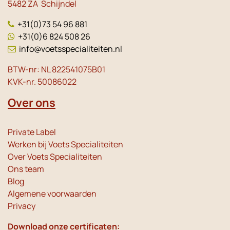
5482 ZA Schijndel
+31(0)73 54 96 881
+31(0)6 824 508 26
info@voetsspecialiteiten.nl
BTW-nr: NL 822541075B01
KVK-nr. 50086022
Over ons
Private Label
Werken bij Voets Specialiteiten
Over Voets Specialiteiten
Ons team
Blog
Algemene voorwaarden
Privacy
Download onze certificaten: