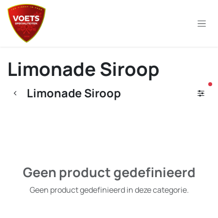
Overslaan naar inhoud
Limonade Siroop
ac
Limonade Siroop
Geen product gedefinieerd
Geen product gedefinieerd in deze categorie.