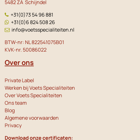
5482 ZA Schijndel
+31(0)73 54 96 881
+31(0)6 824 508 26
info@voetsspecialiteiten.nl
BTW-nr: NL 822541075B01
KVK-nr. 50086022
Over ons
Private Label
Werken bij Voets Specialiteiten
Over Voets Specialiteiten
Ons team
Blog
Algemene voorwaarden
Privacy
Download onze certificaten: