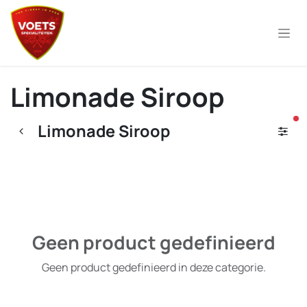
Overslaan naar inhoud
Limonade Siroop
ac
Limonade Siroop
Geen product gedefinieerd
Geen product gedefinieerd in deze categorie.