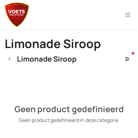
Overslaan naar inhoud
Limonade Siroop
ac
Limonade Siroop
Geen product gedefinieerd
Geen product gedefinieerd in deze categorie.