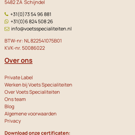
5482 ZA Schijndel
+31(0)73 54 96 881
+31(0)6 824 508 26
info@voetsspecialiteiten.nl
BTW-nr: NL 822541075B01
KVK-nr. 50086022
Over ons
Private Label
Werken bij Voets Specialiteiten
Over Voets Specialiteiten
Ons team
Blog
Algemene voorwaarden
Privacy
Download onze certificaten: