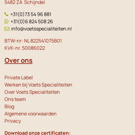
5482 ZA Schijndel
+31(0)73 54 96 881
+31(0)6 824 508 26
info@voetsspecialiteiten.nl
BTW-nr: NL 822541075B01
KVK-nr. 50086022
Over ons
Private Label
Werken bij Voets Specialiteiten
Over Voets Specialiteiten
Ons team
Blog
Algemene voorwaarden
Privacy
Download onze certificaten: