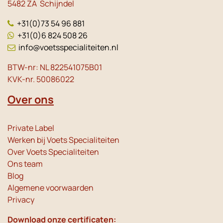
5482 ZA Schijndel
+31(0)73 54 96 881
+31(0)6 824 508 26
info@voetsspecialiteiten.nl
BTW-nr: NL 822541075B01
KVK-nr. 50086022
Over ons
Private Label
Werken bij Voets Specialiteiten
Over Voets Specialiteiten
Ons team
Blog
Algemene voorwaarden
Privacy
Download onze certificaten: