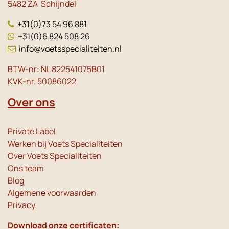
5482 ZA Schijndel
+31(0)73 54 96 881
+31(0)6 824 508 26
info@voetsspecialiteiten.nl
BTW-nr: NL 822541075B01
KVK-nr. 50086022
Over ons
Private Label
Werken bij Voets Specialiteiten
Over Voets Specialiteiten
Ons team
Blog
Algemene voorwaarden
Privacy
Download onze certificaten: