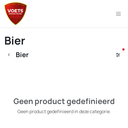
Overslaan naar inhoud
Bier
ac
Bier
Geen product gedefinieerd
Geen product gedefinieerd in deze categorie.