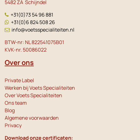
5482 ZA Schijndel
+31(0)73 54 96 881
+31(0)6 824 508 26
info@voetsspecialiteiten.nl
BTW-nr: NL 822541075B01
KVK-nr. 50086022
Over ons
Private Label
Werken bij Voets Specialiteiten
Over Voets Specialiteiten
Ons team
Blog
Algemene voorwaarden
Privacy
Download onze certificaten: