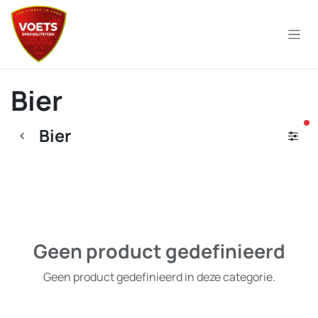
Overslaan naar inhoud
Bier
ac
Bier
Geen product gedefinieerd
Geen product gedefinieerd in deze categorie.