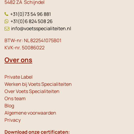
5482 ZA Schijndel
+31(0)73 54 96 881
+31(0)6 824 508 26
info@voetsspecialiteiten.nl
BTW-nr: NL 822541075B01
KVK-nr. 50086022
Over ons
Private Label
Werken bij Voets Specialiteiten
Over Voets Specialiteiten
Ons team
Blog
Algemene voorwaarden
Privacy
Download onze certificaten: