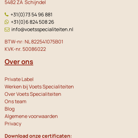
5482 ZA Schijndel
+31(0)73 54 96 881
+31(0)6 824 508 26
info@voetsspecialiteiten.nl
BTW-nr: NL 822541075B01
KVK-nr. 50086022
Over ons
Private Label
Werken bij Voets Specialiteiten
Over Voets Specialiteiten
Ons team
Blog
Algemene voorwaarden
Privacy
Download onze certificaten: