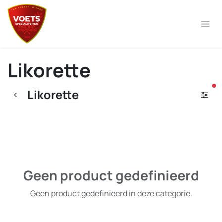
Overslaan naar inhoud
Likorette
ac
Likorette
Geen product gedefinieerd
Geen product gedefinieerd in deze categorie.