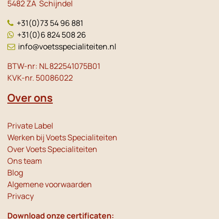
5482 ZA Schijndel
+31(0)73 54 96 881
+31(0)6 824 508 26
info@voetsspecialiteiten.nl
BTW-nr: NL 822541075B01
KVK-nr. 50086022
Over ons
Private Label
Werken bij Voets Specialiteiten
Over Voets Specialiteiten
Ons team
Blog
Algemene voorwaarden
Privacy
Download onze certificaten: