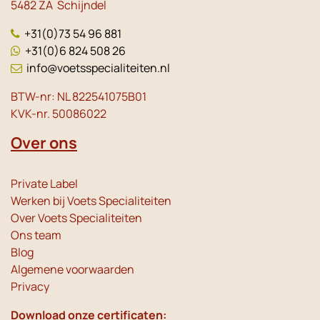
5482 ZA Schijndel
+31(0)73 54 96 881
+31(0)6 824 508 26
info@voetsspecialiteiten.nl
BTW-nr: NL 822541075B01
KVK-nr. 50086022
Over ons
Private Label
Werken bij Voets Specialiteiten
Over Voets Specialiteiten
Ons team
Blog
Algemene voorwaarden
Privacy
Download onze certificaten: