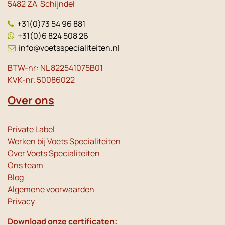
5482 ZA Schijndel
+31(0)73 54 96 881
+31(0)6 824 508 26
info@voetsspecialiteiten.nl
BTW-nr: NL 822541075B01
KVK-nr. 50086022
Over ons
Private Label
Werken bij Voets Specialiteiten
Over Voets Specialiteiten
Ons team
Blog
Algemene voorwaarden
Privacy
Download onze certificaten: