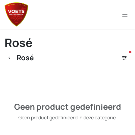
Overslaan naar inhoud
Rosé
ac
Rosé
Geen product gedefinieerd
Geen product gedefinieerd in deze categorie.