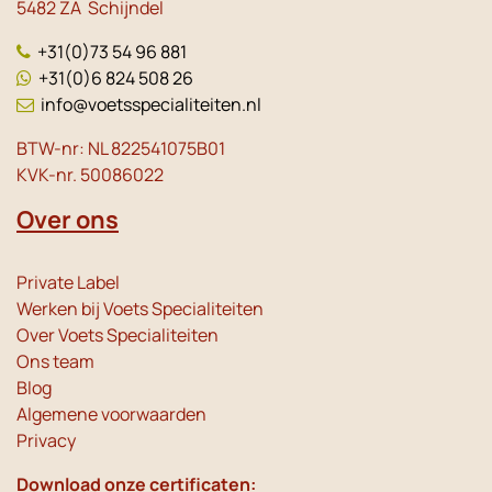
5482 ZA Schijndel
+31(0)73 54 96 881
+31(0)6 824 508 26
info@voetsspecialiteiten.nl
BTW-nr: NL 822541075B01
KVK-nr. 50086022
Over ons
Private Label
Werken bij Voets Specialiteiten
Over Voets Specialiteiten
Ons team
Blog
Algemene voorwaarden
Privacy
Download onze certificaten: