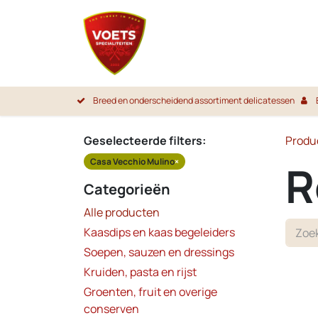
Overslaan naar inhoud
Startpa
Breed en onderscheidend assortiment delicatessen
Geselecteerde filters:
Produ
Casa Vecchio Mulino
×
R
Categorieën
Alle producten
Kaasdips en kaas begeleiders
Soepen, sauzen en dressings
Kruiden, pasta en rijst
Groenten, fruit en overige
conserven