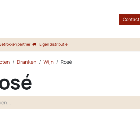
gina
Shop
Merken
Blog
Over ons
Service
Contact
Betrokken partner
Eigen distributie
cten
Dranken
Wijn
Rosé
osé