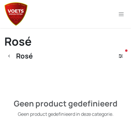
Overslaan naar inhoud
Rosé
ac
Rosé
Geen product gedefinieerd
Geen product gedefinieerd in deze categorie.