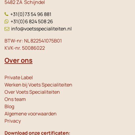
5482 ZA Schijndel
+31(0)73 54 96 881
+31(0)6 824 508 26
info@voetsspecialiteiten.nl
BTW-nr: NL 822541075B01
KVK-nr. 50086022
Over ons
Private Label
Werken bij Voets Specialiteiten
Over Voets Specialiteiten
Ons team
Blog
Algemene voorwaarden
Privacy
Download onze certificaten: