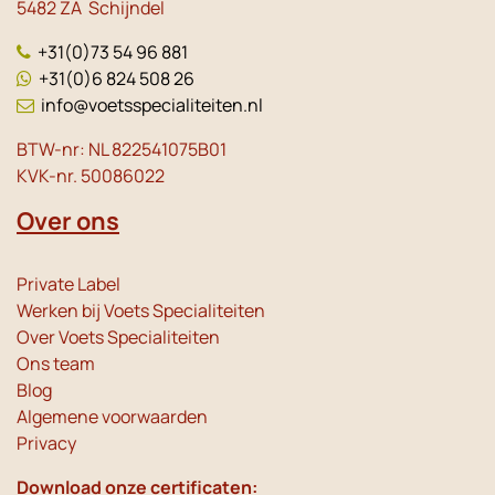
5482 ZA Schijndel
+31(0)73 54 96 881
+31(0)6 824 508 26
info@voetsspecialiteiten.nl
BTW-nr: NL 822541075B01
KVK-nr. 50086022
Over ons
Private Label
Werken bij Voets Specialiteiten
Over Voets Specialiteiten
Ons team
Blog
Algemene voorwaarden
Privacy
Download onze certificaten: