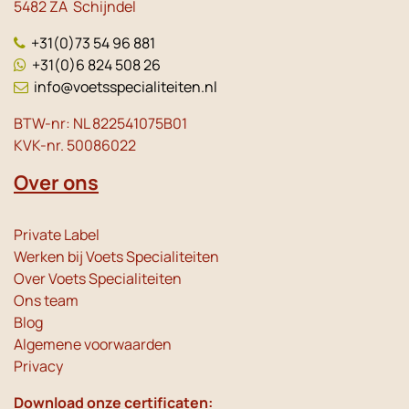
5482 ZA Schijndel
+31(0)73 54 96 881
+31(0)6 824 508 26
info@voetsspecialiteiten.nl
BTW-nr: NL 822541075B01
KVK-nr. 50086022
Over ons
Private Label
Werken bij Voets Specialiteiten
Over Voets Specialiteiten
Ons team
Blog
Algemene voorwaarden
Privacy
Download onze certificaten: