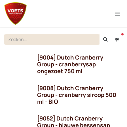
Overslaan naar inhoud
ac
[9004] Dutch Cranberry
Group - cranberrysap
ongezoet 750 ml
[9008] Dutch Cranberry
Group - cranberry siroop 500
ml - BIO
[9052] Dutch Cranberry
Group - blauwe bessensap