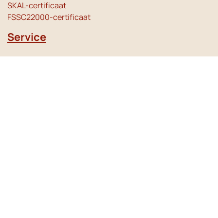
SKAL-certificaat
FSSC22000-certificaat
Service
Klantenservice - instructie video's & veelgestelde vragen
Bezorgschema
Contact
Openingstijden:
Maandag t/m vrijdag
van 08:00 uur tot 17:00 uur
Betaalmogelijkheden: