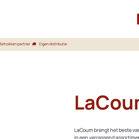
Startpagina
Shop
Merken
Blog
Over ons
Service
Betrokken partner
Eigen distributie
LaCou
LaCoum brengt het beste va
in een verrassend assortimen