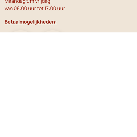
Maandag t/m vrijdag
van 08:00 uur tot 17:00 uur
Betaalmogelijkheden:
Social Media
Meer inspiratie?
Schrijf je in voor de nieuwsbrief!