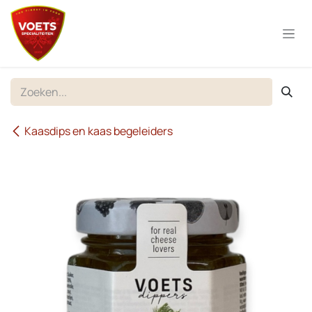
Overslaan naar inhoud
Kaasdips en kaas begeleiders