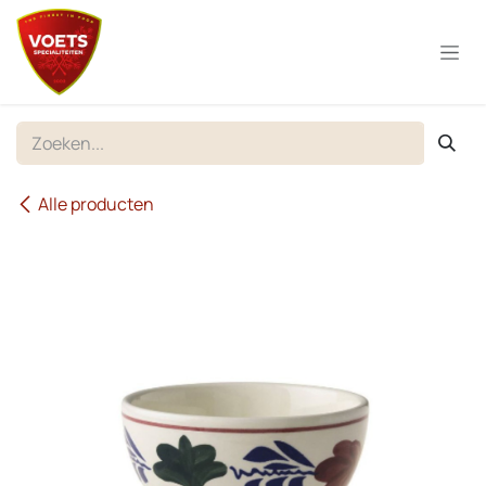
Overslaan naar inhoud
Alle producten