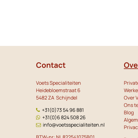
Contact
Ove
Voets Specialiteiten
Privat
Heidebloemstraat 6
Werken
5482 ZA Schijndel
Over V
Ons t
+31(0)73 54 96 881
Blog
+31(0)6 824 508 26
Algem
info@voetsspecialiteiten.nl
Priva
BTW-nr: NL 822541075B01