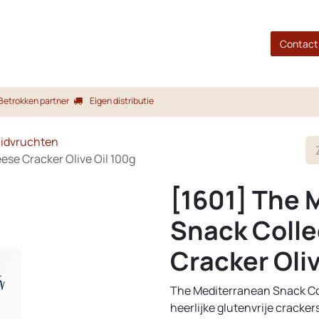
gina
Shop
Merken
Blog
Over ons
Service
Contact
Betrokken partner
Eigen distributie
uidvruchten
ese Cracker Olive Oil 100g
[1601] The 
Snack Colle
Cracker Oliv
The Mediterranean Snack Coll
heerlijke glutenvrije cracke