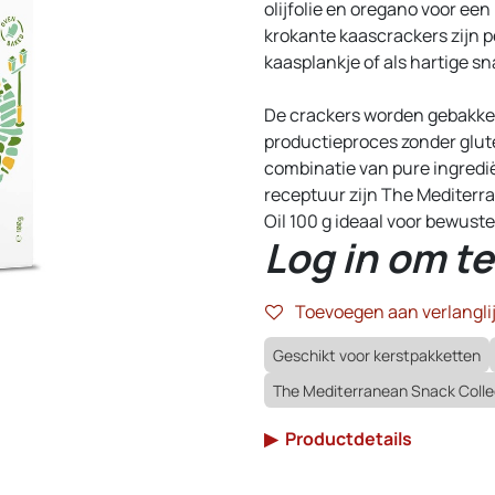
olijfolie en oregano voor ee
krokante kaascrackers zijn p
kaasplankje of als hartige s
De crackers worden gebakken
productieproces zonder glute
combinatie van pure ingredië
receptuur zijn The Mediterr
Oil 100 g ideaal voor bewust
Log in om te
Toevoegen aan verlanglij
Geschikt voor kerstpakketten
The Mediterranean Snack Collec
▶
Productdetails