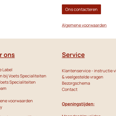
Ons contacteren
Algemene voorwaarden
r ons
Service
e Label
Klantenservice - instructie v
 bij Voets Specialiteiten
& veelgestelde vragen
oets Specialiteiten
Bezorgschema
eam
Contact
ene voorwaarden
Openingstijden:
cy