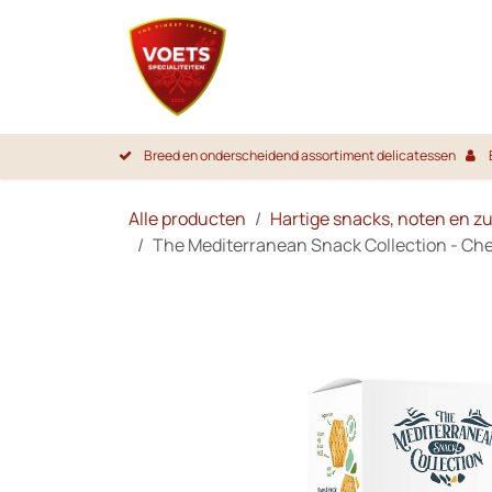
Overslaan naar inhoud
Startpa
Breed en onderscheidend assortiment delicatessen
Alle producten
Hartige snacks, noten en z
The Mediterranean Snack Collection - Che