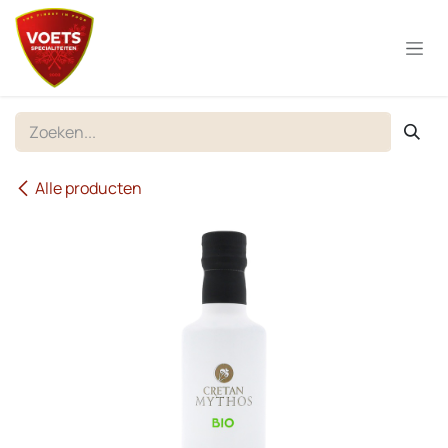
Overslaan naar inhoud
Alle producten