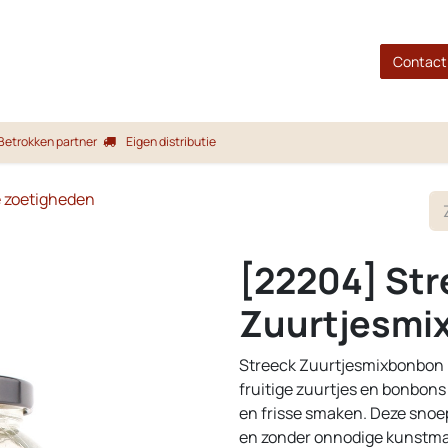
gina
Shop
Merken
Blog
Over ons
Service
Contact
Betrokken partner
Eigen distributie
e zoetigheden
[22204] Str
Zuurtjesmix
Streeck Zuurtjesmixbonbon P
fruitige zuurtjes en bonbon
en frisse smaken. Deze snoe
en zonder onnodige kunstma