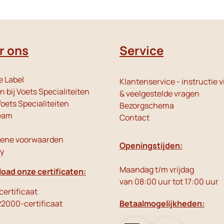
r ons
Service
e Label
Klantenservice - instructie v
 bij Voets Specialiteiten
& veelgestelde vragen
oets Specialiteiten
Bezorgschema
eam
Contact
ene voorwaarden
Openingstijden:
cy
Maandag t/m vrijdag
oad onze certificaten:
van 08:00 uur tot 17:00 uur
ertificaat
22000-certificaat
Betaalmogelijkheden: