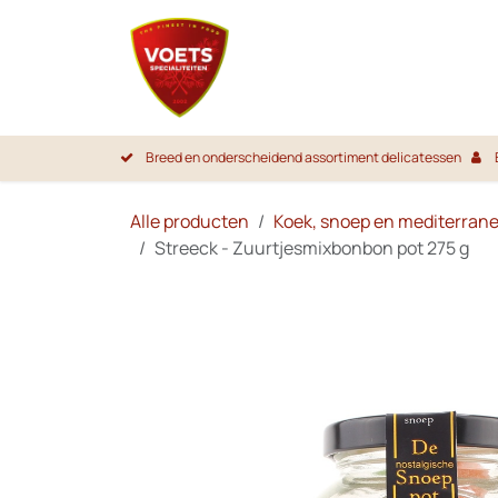
Overslaan naar inhoud
Startpa
Breed en onderscheidend assortiment delicatessen
Alle producten
Koek, snoep en mediterran
Streeck - Zuurtjesmixbonbon pot 275 g