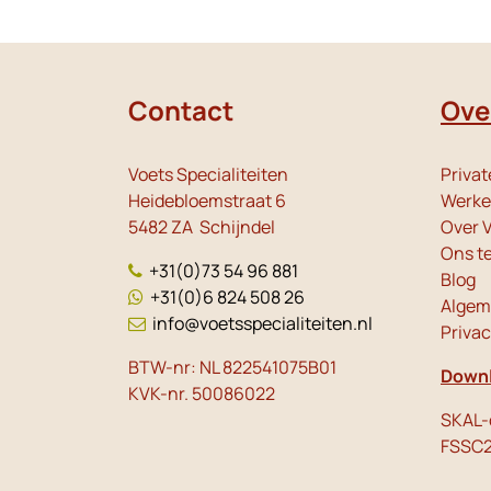
Contact
Ove
Voets Specialiteiten
Privat
Heidebloemstraat 6
Werken
5482 ZA Schijndel
Over V
Ons t
+31(0)73 54 96 881
Blog
+31(0)6 824 508 26
Algem
info@voetsspecialiteiten.nl
Priva
BTW-nr: NL 822541075B01
Downl
KVK-nr. 50086022
SKAL-c
FSSC