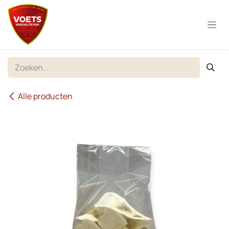
Overslaan naar inhoud
Alle producten