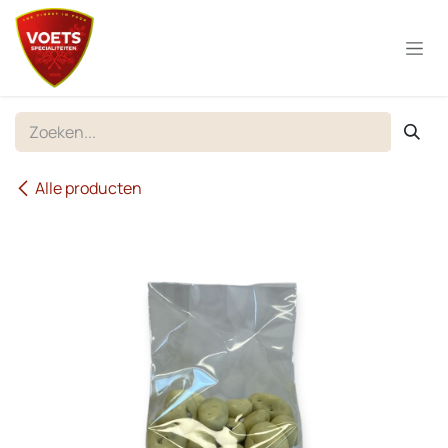
Overslaan naar inhoud
Alle producten