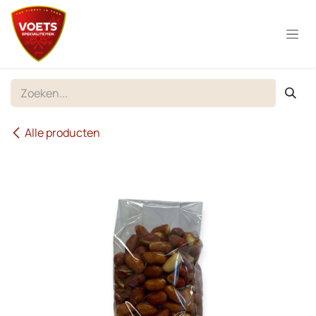
Overslaan naar inhoud
Alle producten