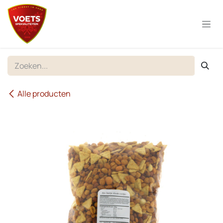
Overslaan naar inhoud
Alle producten