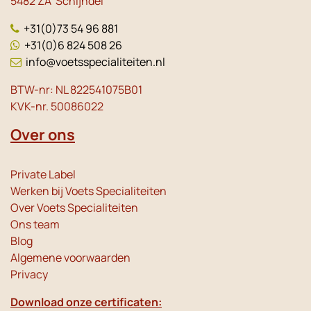
5482 ZA Schijndel
+31(0)73 54 96 881
+31(0)6 824 508 26
info@voetsspecialiteiten.nl
BTW-nr: NL 822541075B01
KVK-nr. 50086022
Over ons
Private Label
Werken bij Voets Specialiteiten
Over Voets Specialiteiten
Ons team
Blog
Algemene voorwaarden
Privacy
Download onze certificaten: