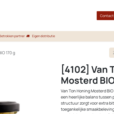
gina
Shop
Merken
Blog
Over ons
Service
Contact
Betrokken partner
Eigen distributie
IO 170 g
[4102] Van 
Mosterd BIO
Van Ton Honing Mosterd BIO 
een heerlijke balans tussen 
structuur zorgt voor extra bit
toegankelijke smaakbeleving 