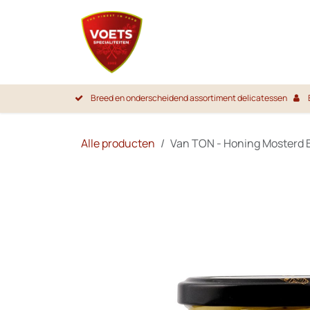
Overslaan naar inhoud
Startpa
Breed en onderscheidend assortiment delicatessen
Alle producten
Van TON - Honing Mosterd B