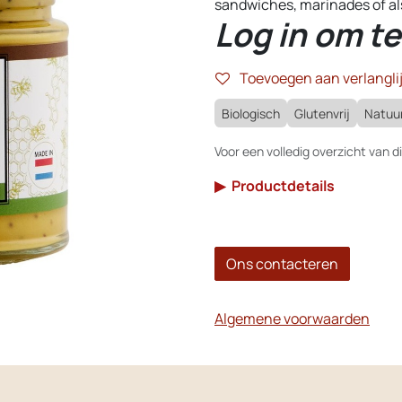
sandwiches, marinades of al
Log in om te
Toevoegen aan verlanglij
Biologisch
Glutenvrij
Natuur
Voor een volledig overzicht van di
▶
Productdetails
Ons contacteren
Algemene voorwaarden