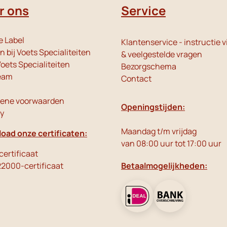
r ons
Service
e Label
Klantenservice - instructie v
 bij Voets Specialiteiten
& veelgestelde vragen
oets Specialiteiten
Bezorgschema
eam
Contact
ene voorwaarden
Openingstijden:
cy
Maandag t/m vrijdag
oad onze certificaten:
van 08:00 uur tot 17:00 uur
ertificaat
22000-certificaat
Betaalmogelijkheden: