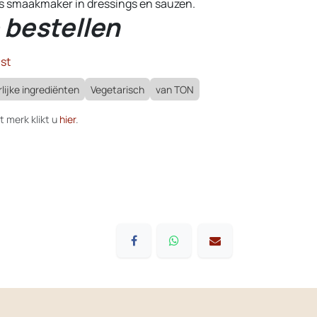
s smaakmaker in dressings en sauzen.
 bestellen
st
lijke ingrediënten
Vegetarisch
van TON
t merk klikt u
hier
.