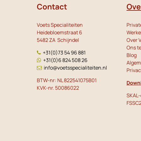
Contact
Ove
Voets Specialiteiten
Privat
Heidebloemstraat 6
Werken
5482 ZA Schijndel
Over V
Ons t
+31(0)73 54 96 881
Blog
+31(0)6 824 508 26
Algem
info@voetsspecialiteiten.nl
Priva
BTW-nr: NL 822541075B01
Downl
KVK-nr. 50086022
SKAL-c
FSSC