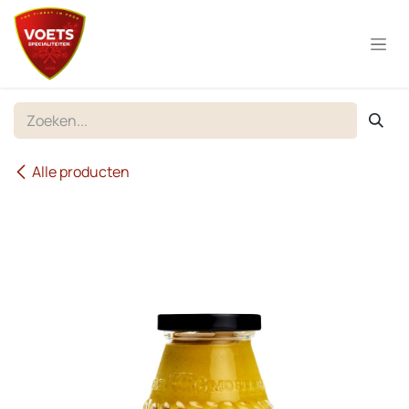
Overslaan naar inhoud
Alle producten