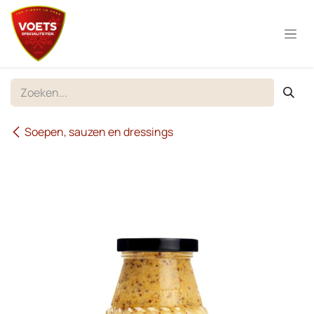
Overslaan naar inhoud
Soepen, sauzen en dressings