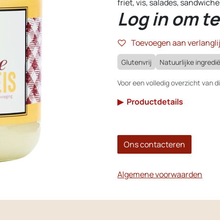
friet, vis, salades, sandwich
Log in om te
Toevoegen aan verlanglij
Glutenvrij
Natuurlijke ingredi
Voor een volledig overzicht van di
▶
Productdetails
Ons contacteren
Algemene voorwaarden