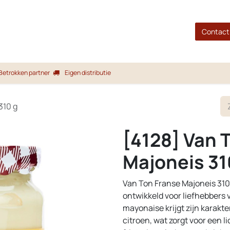
gina
Shop
Merken
Blog
Over ons
Service
Contact
Betrokken partner
Eigen distributie
310 g
[4128] Van 
Majoneis 31
Van Ton Franse Majoneis 310 
ontwikkeld voor liefhebbers 
mayonaise krijgt zijn karakte
citroen, wat zorgt voor een l