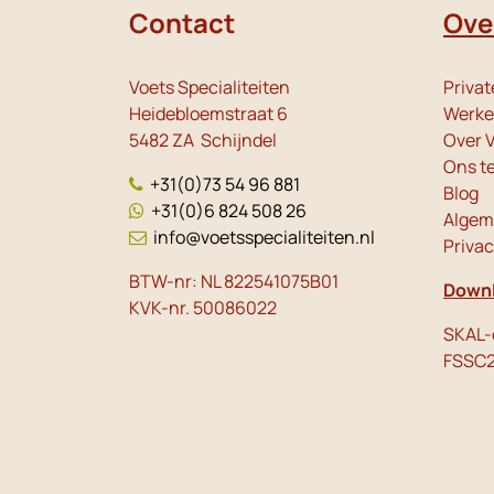
Contact
Ove
Voets Specialiteiten
Privat
Heidebloemstraat 6
Werken
5482 ZA Schijndel
Over V
Ons t
+31(0)73 54 96 881
Blog
+31(0)6 824 508 26
Algem
info@voetsspecialiteiten.nl
Priva
BTW-nr: NL 822541075B01
Downl
KVK-nr. 50086022
SKAL-c
FSSC