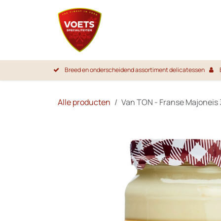
Overslaan naar inhoud
Startpa
Breed en onderscheidend assortiment delicatessen
Alle producten
Van TON - Franse Majoneis 