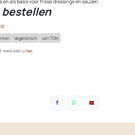
es en als basis voor frisse dressings en sauzen.
 bestellen
st
ënten
Vegetarisch
van TON
t merk klikt u
hier
.