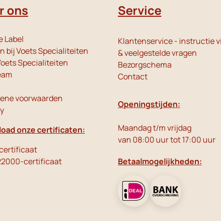
r ons
Service
e Label
Klantenservice - instructie v
 bij Voets Specialiteiten
& veelgestelde vragen
oets Specialiteiten
Bezorgschema
eam
Contact
ene voorwaarden
Openingstijden:
cy
Maandag t/m vrijdag
oad onze certificaten:
van 08:00 uur tot 17:00 uur
ertificaat
22000-certificaat
Betaalmogelijkheden: