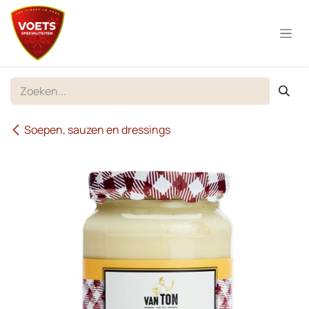
Overslaan naar inhoud
Soepen, sauzen en dressings