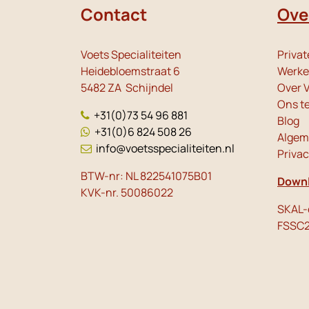
Contact
Ove
Voets Specialiteiten
Privat
Heidebloemstraat 6
Werken
5482 ZA Schijndel
Over V
Ons t
+31(0)73 54 96 881
Blog
+31(0)6 824 508 26
Algem
info@voetsspecialiteiten.nl
Priva
BTW-nr: NL 822541075B01
Downl
KVK-nr. 50086022
SKAL-c
FSSC