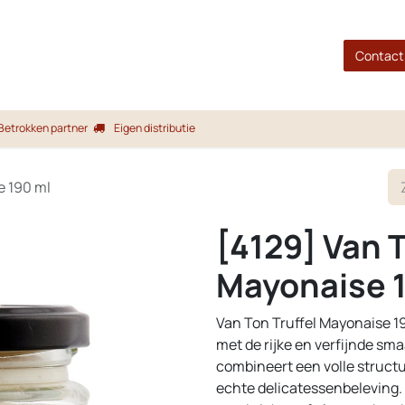
gina
Shop
Merken
Blog
Over ons
Service
Contact
Betrokken partner
Eigen distributie
e 190 ml
[4129] Van T
Mayonaise 
Van Ton Truffel Mayonaise 1
met de rijke en verfijnde sm
combineert een volle struct
echte delicatessenbeleving. He