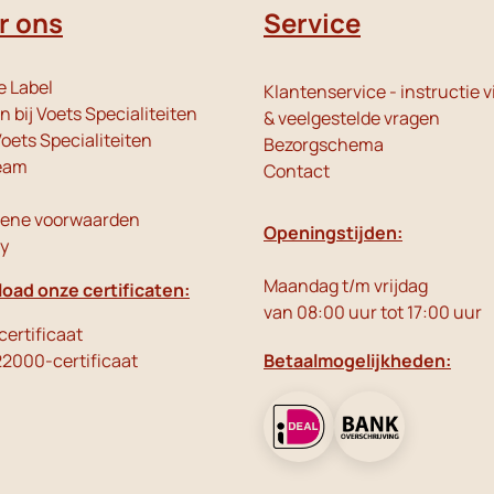
r ons
Service
e Label
Klantenservice - instructie v
 bij Voets Specialiteiten
& veelgestelde vragen
oets Specialiteiten
Bezorgschema
eam
Contact
ene voorwaarden
Openingstijden:
cy
Maandag t/m vrijdag
oad onze certificaten:
van 08:00 uur tot 17:00 uur
ertificaat
22000-certificaat
Betaalmogelijkheden: