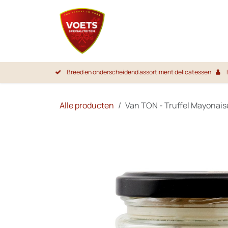
Overslaan naar inhoud
Startpa
Breed en onderscheidend assortiment delicatessen
Alle producten
Van TON - Truffel Mayonais