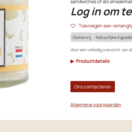
sandwiches of als smaakmake
Log in om te
Toevoegen aan verlanglij
Glutenvrij
Natuurlijke ingredi
Voor een volledig overzicht van di
▶
Productdetails
Ons contacteren
Algemene voorwaarden