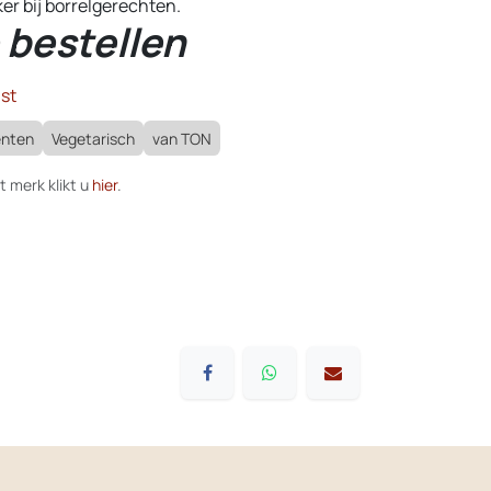
r bij borrelgerechten.
 bestellen
st
ënten
Vegetarisch
van TON
t merk klikt u
hier
.