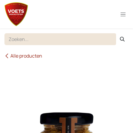
Overslaan naar inhoud
Alle producten