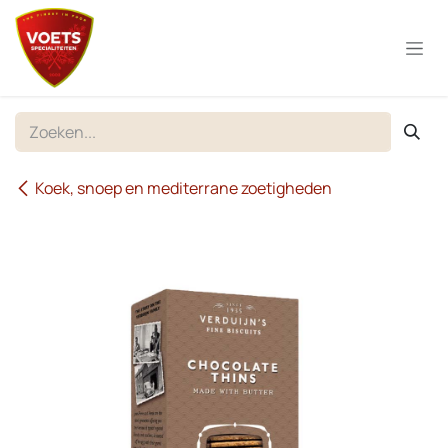
Overslaan naar inhoud
Koek, snoep en mediterrane zoetigheden