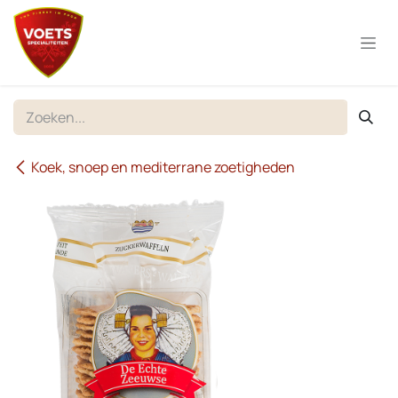
Overslaan naar inhoud
Koek, snoep en mediterrane zoetigheden