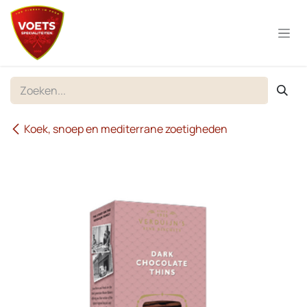
Overslaan naar inhoud
Koek, snoep en mediterrane zoetigheden