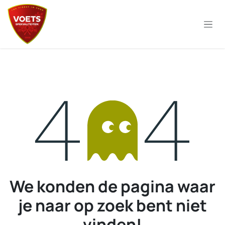
Overslaan naar inhoud
Fout 404
We konden de pagina waar
je naar op zoek bent niet
vinden!