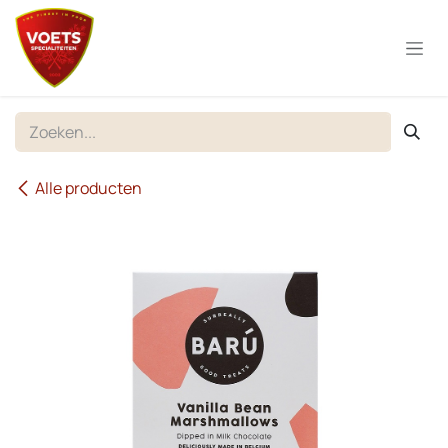
Overslaan naar inhoud
Alle producten