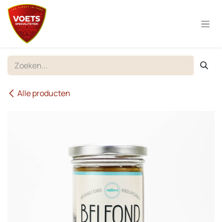
Overslaan naar inhoud
Alle producten