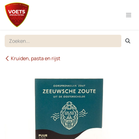
Overslaan naar inhoud
Kruiden, pasta en rijst