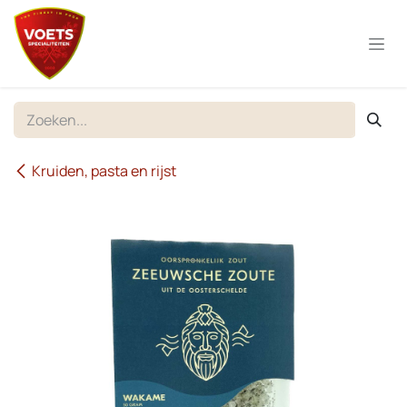
Overslaan naar inhoud
Kruiden, pasta en rijst