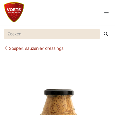
Overslaan naar inhoud
Soepen, sauzen en dressings